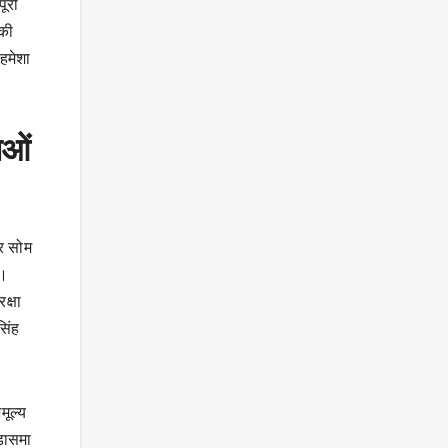
पूरी
सकी
हमेशा
ाओं
और सोम
ा।
क्षा
सिंह
मूल्य
ड़ासमा