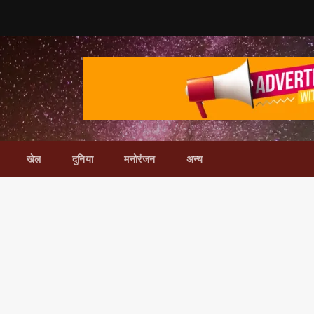
खेल
दुनिया
मनोरंजन
अन्य