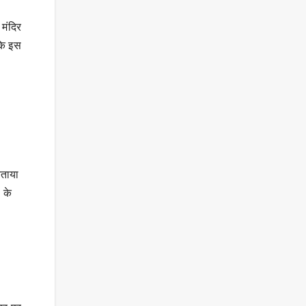
 मंदिर
 कि इस
बताया
 के