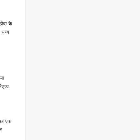
़ौदा के
 धन्य
ाया
तृत्व
 यह एक
भर