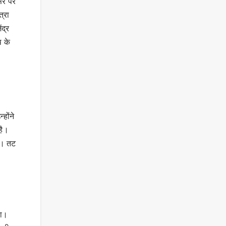
वसर पर
त्रा
ंद्र
थ के
होंने
है।
है। तट
या।