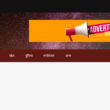
खेल
दुनिया
मनोरंजन
अन्य