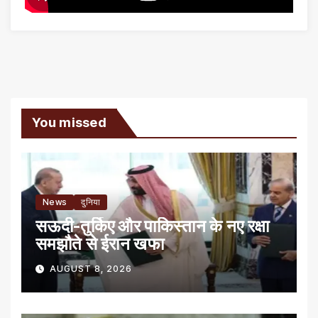
You missed
News
दुनिया
सऊदी-तुर्किए और पाकिस्तान के नए रक्षा
समझौते से ईरान खफा
AUGUST 8, 2026