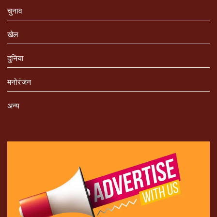
चुनाव
खेल
दुनिया
मनोरंजन
अन्य