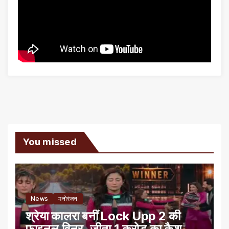
You missed
News
मनोरंजन
श्रेया कालरा बनीं Lock Upp 2 की
फाइनल विनर, जीता 1 करोड़ का कैश