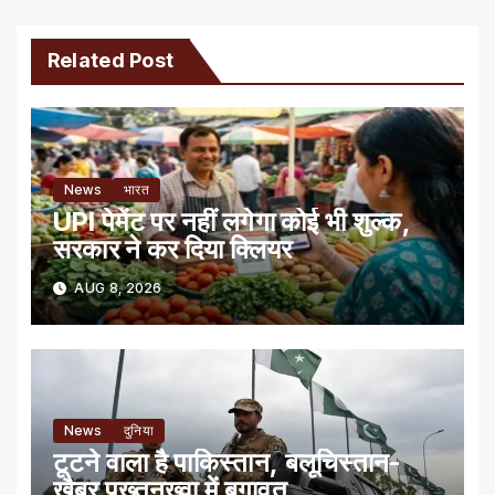
Related Post
News
भारत
UPI पेमेंट पर नहीं लगेगा कोई भी शुल्क,
सरकार ने कर दिया क्लियर
AUG 8, 2026
News
दुनिया
टूटने वाला है पाकिस्तान, बलूचिस्तान-
खैबर पख्तूनख्वा में बगावत