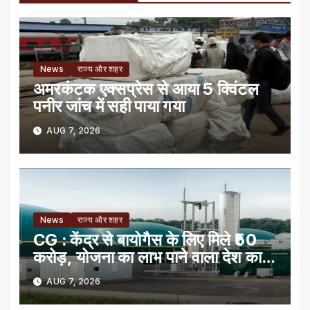
News
राज्य और शहर
अमरकंटक एक्सप्रेस से आया 5 क्विंटल
पनीर जांच में सही पाया गया
AUG 7, 2026
News
राज्य और शहर
CG : केंद्र से बायोगैस के लिए मिले ₹50
करोड़, योजना का लाभ पाने वाला देश का
पहला राज्य
AUG 7, 2026