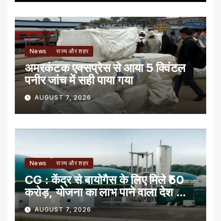
News
राज्य और शहर
अमरकंटक एक्सप्रेस से आया 5 क्विंटल
पनीर जांच में सही पाया गया
AUGUST 7, 2026
News
राज्य और शहर
CG : केंद्र से बायोगैस के लिए मिले ₹50
करोड़, योजना का लाभ पाने वाला देश का
पहला राज्य
AUGUST 7, 2026