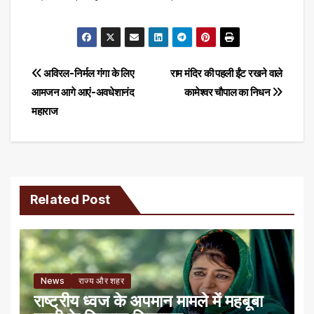
Post
अविरल-निर्मल गंगा के लिए
राम मंदि‍र की पहली ईंट रखने वाले
आमजन आगे आएं-अवधेशानंद
कामेश्वर चौपाल का न‍िधन
navigation
महाराज
Related Post
News
राज्य और शहर
राष्ट्रीय ध्वज के अपमान मामले में महबूबा