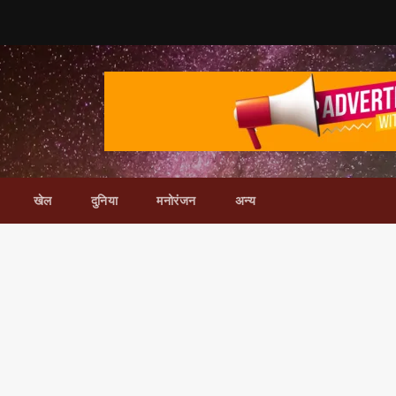
खेल
दुनिया
मनोरंजन
अन्य