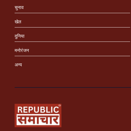
चुनाव
खेल
दुनिया
मनोरंजन
अन्य