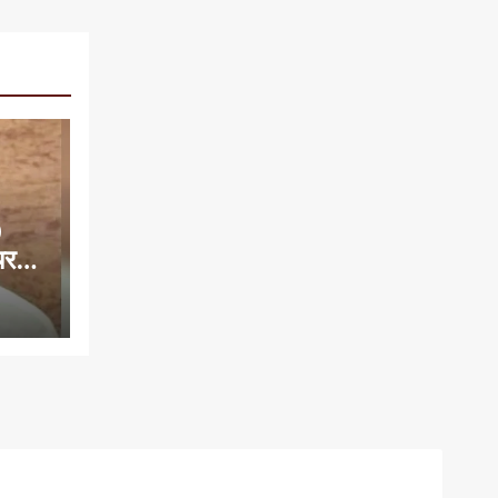
0
यरमैन