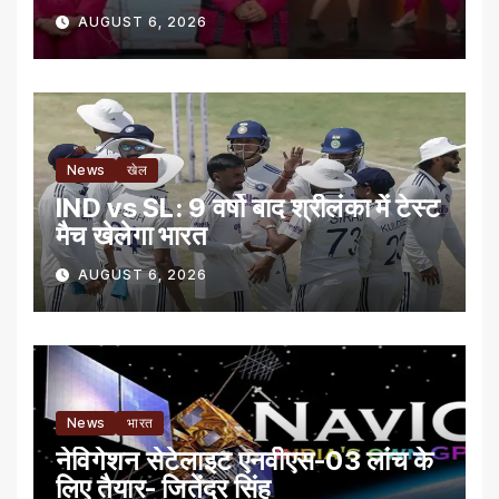
प्राइज
AUGUST 6, 2026
News
खेल
IND vs SL: 9 वर्षो बाद श्रीलंका में टेस्‍ट
मैच खेलेगा भारत
AUGUST 6, 2026
News
भारत
नेविगेशन सेटेलाइट एनवीएस-03 लांच के
लिए तैयार- जितेंद्र सिंह