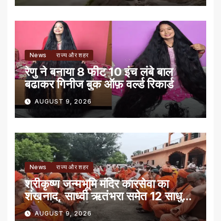
News
राज्य और शहर
रेणु ने बनाया 8 फीट 10 इंच लंबे बाल
बढाकर गिनीज बुक ऑफ़ वर्ल्ड रिकार्ड
AUGUST 9, 2026
News
राज्य और शहर
श्रीकृष्ण जन्मभूमि मंदिर कारसेवा का
शंखनाद, साध्वी ऋतंभरा समेत 12 साधु-
संतों को रेड नोटिस
AUGUST 9, 2026