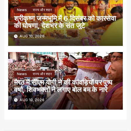
News
राज्य और शहर
श्रीकृष्ण जन्मभूमि में 6 दिसंबर को कारसेवा
की घोषणा, देशभर के संत जुटे
AUG 10, 2026
News
राज्य और शहर
मेरठ में सीएम योगी ने की कांवड़ियों पर पुष्प
वर्षा, शिवभक्तों ने लगाए बोल बम के नारे
AUG 10, 2026