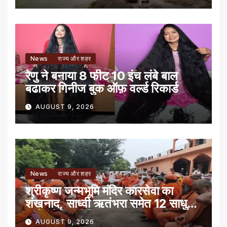
News
राज्य और शहर
रेणु ने बनाया 8 फीट 10 इंच लंबे बाल
बढाकर गिनीज बुक ऑफ़ वर्ल्ड रिकार्ड
AUGUST 9, 2026
News
राज्य और शहर
श्रीकृष्ण जन्मभूमि मंदिर कारसेवा का
शंखनाद, साध्वी ऋतंभरा समेत 12 साधु-
संतों को रेड नोटिस
AUGUST 9, 2026