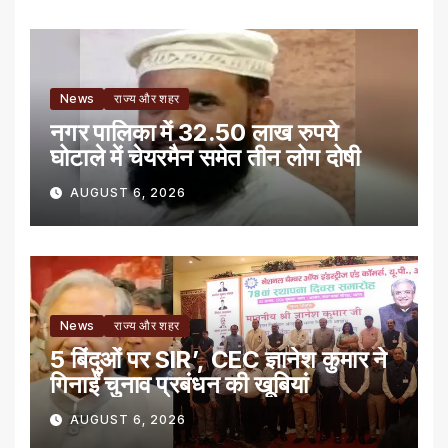
News
राज्य और शहर
नगर पालिका में 32.50 लाख रुपये
घोटाले में चेयरमैन समेत तीन लोग दोषी
AUGUST 6, 2026
News
राज्य और शहर
5 बिंदुओं पर SIR’, CEC ज्ञानेश कुमार ने
गिनाईं चुनाव प्रबंधन की खूबियां
AUGUST 6, 2026