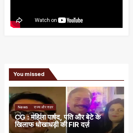
You missed
News
राज्य और शहर
CG : महिला पार्षद, पति और बेटे के
खिलाफ धोखाधड़ी की FIR दर्ज़