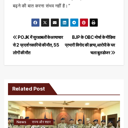
बढ़ने की बात करना संभव नहीं है।”
Post
POJK में सुरक्षाबलों केअत्याचार
BJP के OBC मोर्चा के मीडिया
से 2 प्रदर्शनकारियो की मौत, 55
प्रभारी विनोद की हत्या,आरोपी के घर
navigation
लोगों की मौत
चला बुलडोजर
Related Post
News
राज्य और शहर