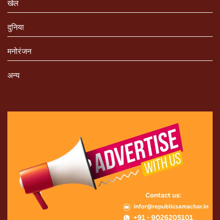
खेल
दुनिया
मनोरंजन
अन्य