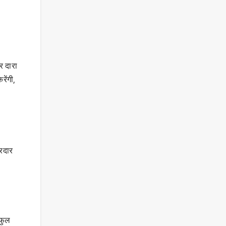
र दारा
ेंगी,
िरदार
 फुल