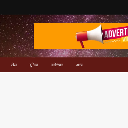
खेल
दुनिया
मनोरंजन
अन्य