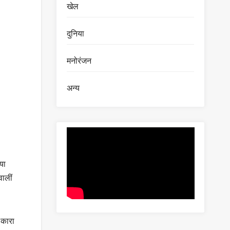
खेल
दुनिया
मनोरंजन
अन्य
या
ालीं
ाकारा