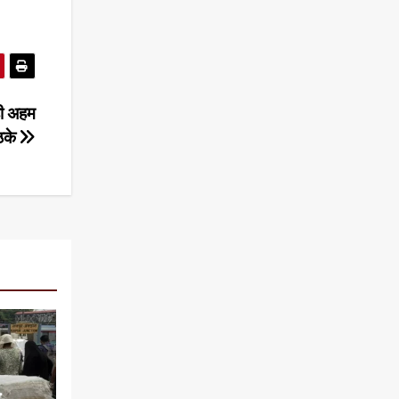
ही अहम
ठके