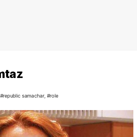
umtaz
,
#republic samachar
,
#role