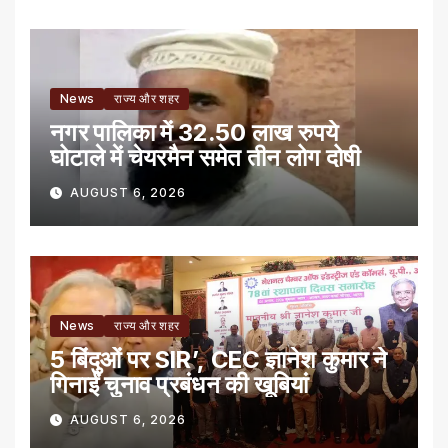
News
राज्य और शहर
नगर पालिका में 32.50 लाख रुपये
घोटाले में चेयरमैन समेत तीन लोग दोषी
AUGUST 6, 2026
News
राज्य और शहर
5 बिंदुओं पर SIR’, CEC ज्ञानेश कुमार ने
गिनाईं चुनाव प्रबंधन की खूबियां
AUGUST 6, 2026