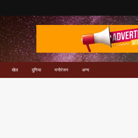
खेल
दुनिया
मनोरंजन
अन्य