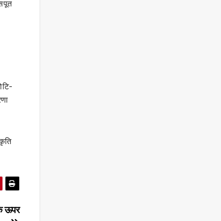
 सपूत
कोटि-
रणा
कृति
 के ऊपर