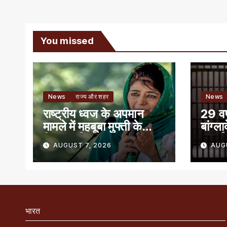
You missed
News
राज्य और शहर
News
राष्ट्रीय ध्वज के अपमान
29 वर्
मामले में महबूबा मुफ्ती के
बांग्ल
खिलाफ शिकायत
सुनाई
AUGUST 7, 2026
AUG
भारत