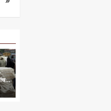
े
च में