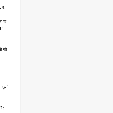
परीत
ों के
ा।”
ों को
 बुझने
 और