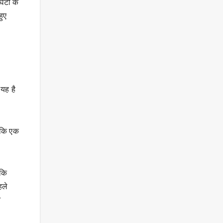
ंटों के
हुए
 यह है
ै कि एक
 कि
हले
े
।