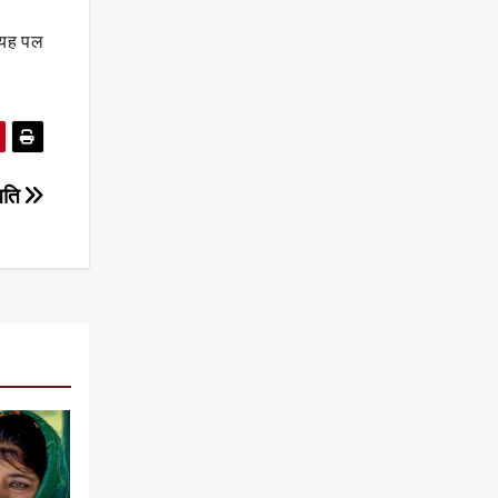
े यह पल
मति