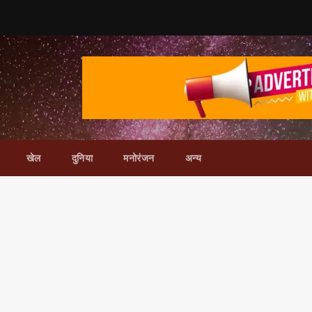
खेल
दुनिया
मनोरंजन
अन्य