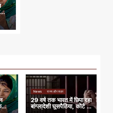
न
े
News
राज्य और शहर
ान
29 वर्ष तक भारत में छिपा रहा
े
बांग्लादेशी घुसपैठिया, कोर्ट ने
सुनाई 7 साल की सजा