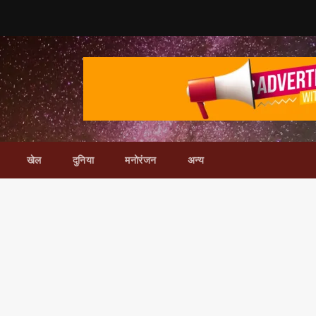
खेल
दुनिया
मनोरंजन
अन्य