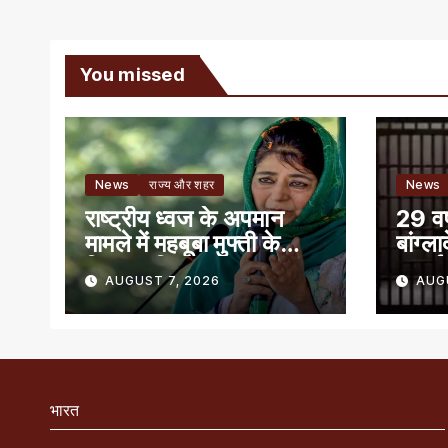
You missed
News
राज्य और शहर
News
राष्ट्रीय ध्वज के अपमान
29 वर्
मामले में महबूबा मुफ्ती के
बांग्ल
खिलाफ शिकायत
सुनाई
AUGUST 7, 2026
AUG
भारत