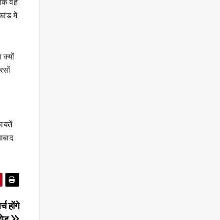
ा कि वह
ांड में
क्यों
रसों
ायतें
याबाद
 होंगे
ोड़