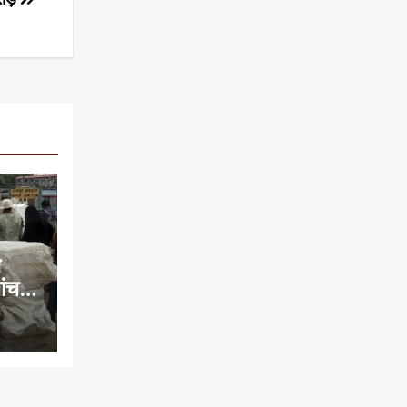
े
च में