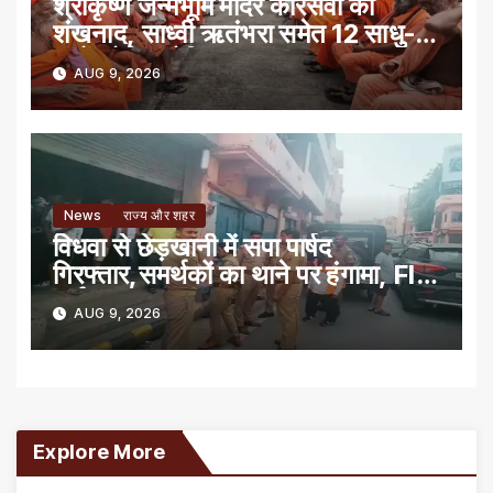
श्रीकृष्ण जन्मभूमि मंदिर कारसेवा का
शंखनाद, साध्वी ऋतंभरा समेत 12 साधु-
संतों को रेड नोटिस
AUG 9, 2026
News
राज्य और शहर
विधवा से छेड़खानी में सपा पार्षद
गिरफ्तार,समर्थकों का थाने पर हंगामा, FIR
दर्ज
AUG 9, 2026
Explore More