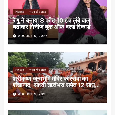
News
राज्य और शहर
रेणु ने बनाया 8 फीट 10 इंच लंबे बाल
बढाकर गिनीज बुक ऑफ़ वर्ल्ड रिकार्ड
AUGUST 9, 2026
News
राज्य और शहर
श्रीकृष्ण जन्मभूमि मंदिर कारसेवा का
शंखनाद, साध्वी ऋतंभरा समेत 12 साधु-
संतों को रेड नोटिस
AUGUST 9, 2026