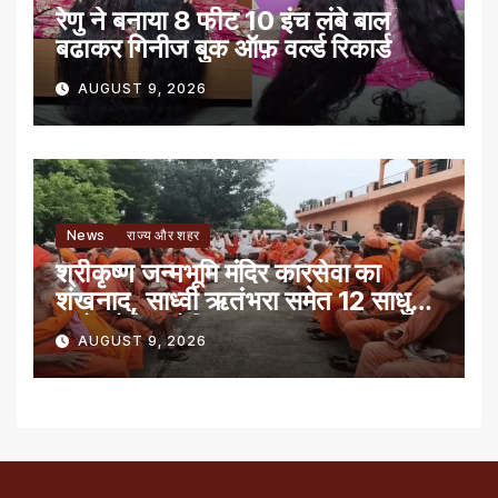
रेणु ने बनाया 8 फीट 10 इंच लंबे बाल
बढाकर गिनीज बुक ऑफ़ वर्ल्ड रिकार्ड
AUGUST 9, 2026
News
राज्य और शहर
श्रीकृष्ण जन्मभूमि मंदिर कारसेवा का
शंखनाद, साध्वी ऋतंभरा समेत 12 साधु-
संतों को रेड नोटिस
AUGUST 9, 2026