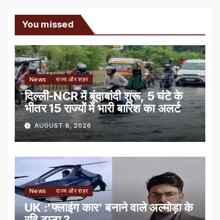
You missed
News
राज्य और शहर
दिल्ली-NCR में बूंदाबांदी शुरू, 5 घंटे के
भीतर 15 राज्यों में भारी बारिश का अलर्ट
AUGUST 8, 2026
News
राज्य और शहर
UK :’फ्लाइंग कार’ बनाने वाले अल्मोड़ा के
रवि टम्टा ?