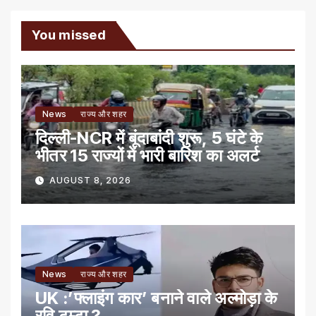
You missed
News
राज्य और शहर
दिल्ली-NCR में बूंदाबांदी शुरू, 5 घंटे के
भीतर 15 राज्यों में भारी बारिश का अलर्ट
AUGUST 8, 2026
News
राज्य और शहर
UK :’फ्लाइंग कार’ बनाने वाले अल्मोड़ा के
रवि टम्टा ?