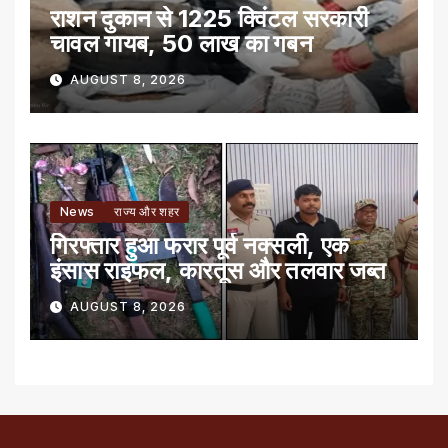
राशन दुकान से 1225 क्विंटल सरकारी
चावल गायब, 50 लाख का गबन
AUGUST 8, 2026
News
राज्य और शहर
गिरफ्तार हुआ फरार पूर्व नक्सली, एक
इंसास राइफल, कारतूस और तलवार जब्त
AUGUST 8, 2026