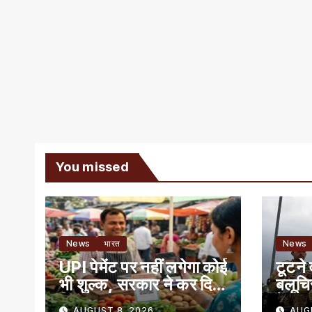
You missed
News
भारत
News
UPI पेमेंट पर नहीं लगेगा कोई
टूटने 
भी शुल्क, सरकार ने कर दिया
बलूचि
क्लियर
में बग
AUGUST 8, 2026
AUG