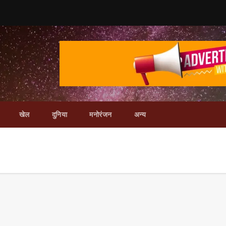
खेल
दुनिया
मनोरंजन
अन्य