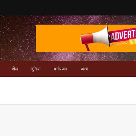
खेल
दुनिया
मनोरंजन
अन्य