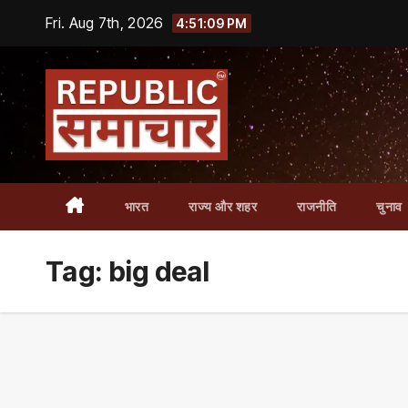
Skip
Fri. Aug 7th, 2026
4:51:10 PM
to
content
भारत
राज्य और शहर
राजनीति
चुनाव
Tag:
big deal