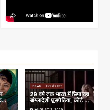
News
राज्य और शहर
ान
29 वर्ष तक भारत में छिपा रहा
े
बांग्लादेशी घुसपैठिया, कोर्ट ने
सुनाई 7 साल की सजा
AUGUST 7, 2026