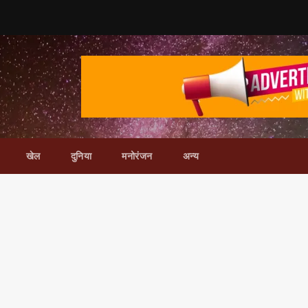
खेल
दुनिया
मनोरंजन
अन्य