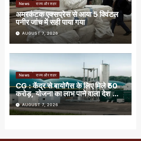
News
राज्य और शहर
अमरकंटक एक्सप्रेस से आया 5 क्विंटल
पनीर जांच में सही पाया गया
AUGUST 7, 2026
News
राज्य और शहर
CG : केंद्र से बायोगैस के लिए मिले ₹50
करोड़, योजना का लाभ पाने वाला देश का
पहला राज्य
AUGUST 7, 2026