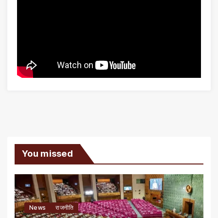
You missed
News
राजनीति