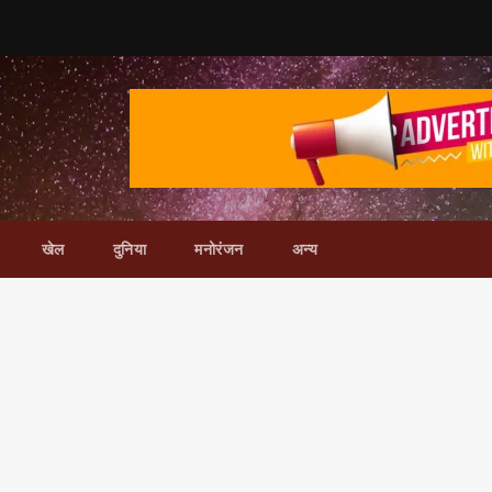
खेल
दुनिया
मनोरंजन
अन्य