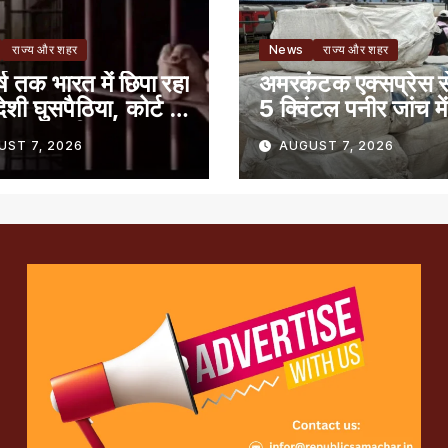
राज्य और शहर
News
राज्य और शहर
ष तक भारत में छिपा रहा
अमरकंटक एक्सप्रेस 
ादेशी घुसपैठिया, कोर्ट ने
5 क्विंटल पनीर जांच मे
 7 साल की सजा
पाया गया
UST 7, 2026
AUGUST 7, 2026