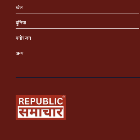
खेल
दुनिया
मनोरंजन
अन्य