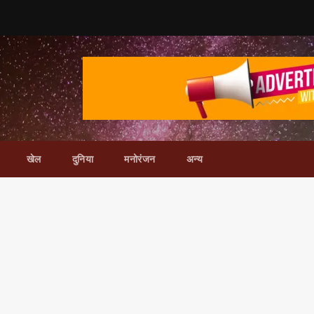
खेल
दुनिया
मनोरंजन
अन्य