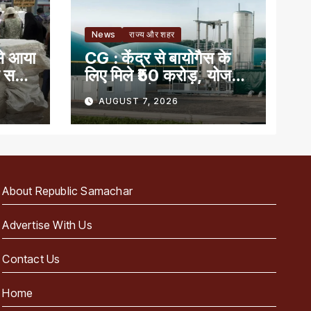
News
राज्य और शहर
से आया
CG : केंद्र से बायोगैस के
ं सही
लिए मिले ₹50 करोड़, योजना
का लाभ पाने वाला देश का
AUGUST 7, 2026
पहला राज्य
About Republic Samachar
Advertise With Us
Contact Us
Home