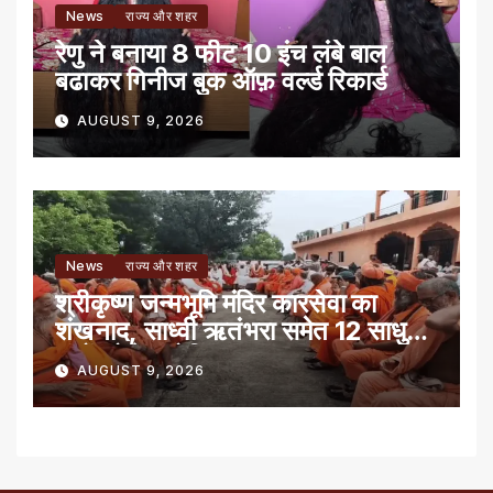
News
राज्य और शहर
रेणु ने बनाया 8 फीट 10 इंच लंबे बाल
बढाकर गिनीज बुक ऑफ़ वर्ल्ड रिकार्ड
AUGUST 9, 2026
News
राज्य और शहर
श्रीकृष्ण जन्मभूमि मंदिर कारसेवा का
शंखनाद, साध्वी ऋतंभरा समेत 12 साधु-
संतों को रेड नोटिस
AUGUST 9, 2026