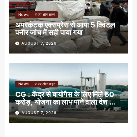
News
राज्य और शहर
अमरकंटक एक्सप्रेस से आया 5 क्विंटल
पनीर जांच में सही पाया गया
AUGUST 7, 2026
News
राज्य और शहर
CG : केंद्र से बायोगैस के लिए मिले ₹50
करोड़, योजना का लाभ पाने वाला देश का
पहला राज्य
AUGUST 7, 2026