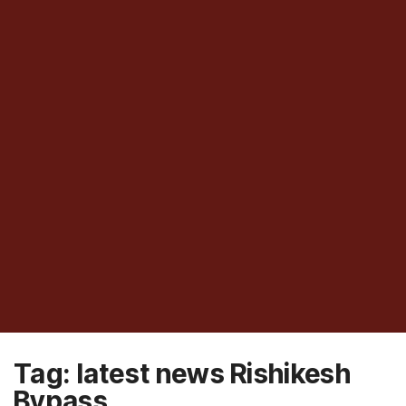
Tag:
latest news Rishikesh
Bypass