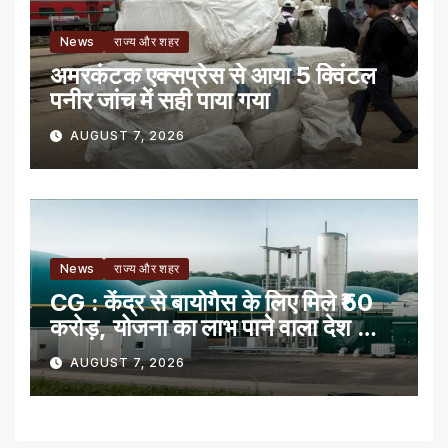
News
राज्य और शहर
अमरकंटक एक्सप्रेस से आया 5 क्विंटल
पनीर जांच में सही पाया गया
AUGUST 7, 2026
News
राज्य और शहर
CG : केंद्र से बायोगैस के लिए मिले ₹50
करोड़, योजना का लाभ पाने वाला देश का
पहला राज्य
AUGUST 7, 2026