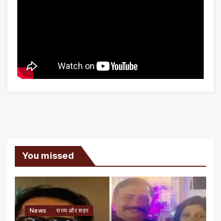
You missed
News
राज्य और शहर