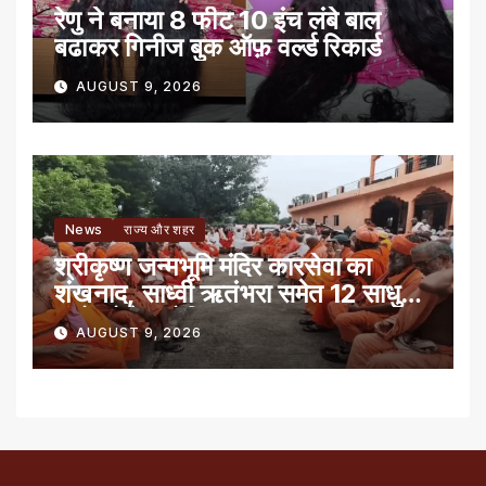
रेणु ने बनाया 8 फीट 10 इंच लंबे बाल
बढाकर गिनीज बुक ऑफ़ वर्ल्ड रिकार्ड
AUGUST 9, 2026
News
राज्य और शहर
श्रीकृष्ण जन्मभूमि मंदिर कारसेवा का
शंखनाद, साध्वी ऋतंभरा समेत 12 साधु-
संतों को रेड नोटिस
AUGUST 9, 2026