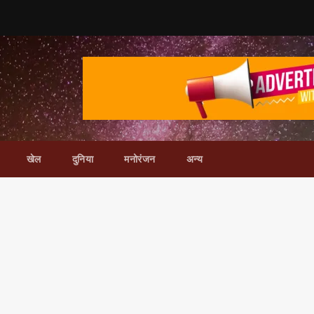
खेल
दुनिया
मनोरंजन
अन्य