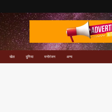
खेल
दुनिया
मनोरंजन
अन्य