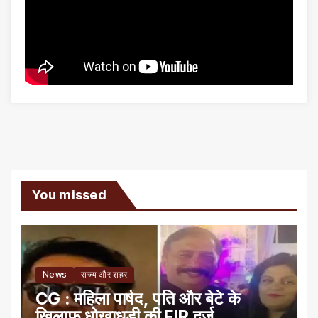
You missed
News
राज्य और शहर
CG : महिला पार्षद, पति और बेटे के
खिलाफ धोखाधड़ी की FIR दर्ज़