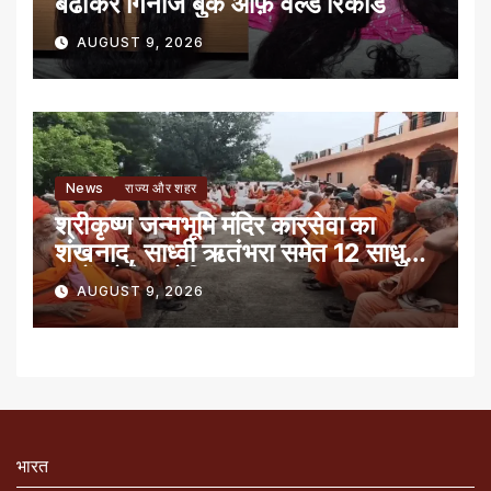
बढाकर गिनीज बुक ऑफ़ वर्ल्ड रिकार्ड
AUGUST 9, 2026
News
राज्य और शहर
श्रीकृष्ण जन्मभूमि मंदिर कारसेवा का
शंखनाद, साध्वी ऋतंभरा समेत 12 साधु-
संतों को रेड नोटिस
AUGUST 9, 2026
भारत