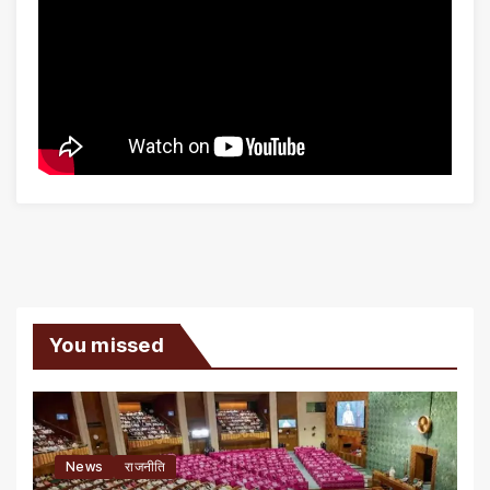
You missed
News
राजनीति