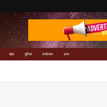
खेल
दुनिया
मनोरंजन
अन्य