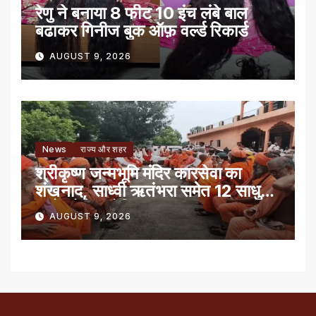
रेणु ने बनाया 8 फीट 10 इंच लंबे बाल
बढाकर गिनीज बुक ऑफ़ वर्ल्ड रिकार्ड
AUGUST 9, 2026
News
राज्य और शहर
श्रीकृष्ण जन्मभूमि मंदिर कारसेवा का
शंखनाद, साध्वी ऋतंभरा समेत 12 साधु-
संतों को रेड नोटिस
AUGUST 9, 2026