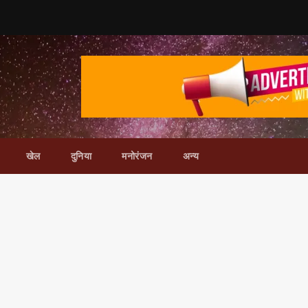
खेल
दुनिया
मनोरंजन
अन्य