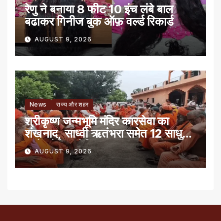
रेणु ने बनाया 8 फीट 10 इंच लंबे बाल
बढाकर गिनीज बुक ऑफ़ वर्ल्ड रिकार्ड
AUGUST 9, 2026
News
राज्य और शहर
श्रीकृष्ण जन्मभूमि मंदिर कारसेवा का
शंखनाद, साध्वी ऋतंभरा समेत 12 साधु-
संतों को रेड नोटिस
AUGUST 9, 2026