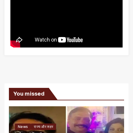
You missed
News
राज्य और शहर