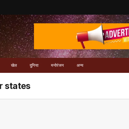
खेल
दुनिया
मनोरंजन
अन्य
ur states