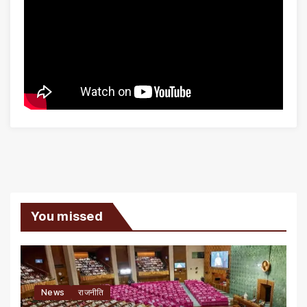
You missed
News
राजनीति