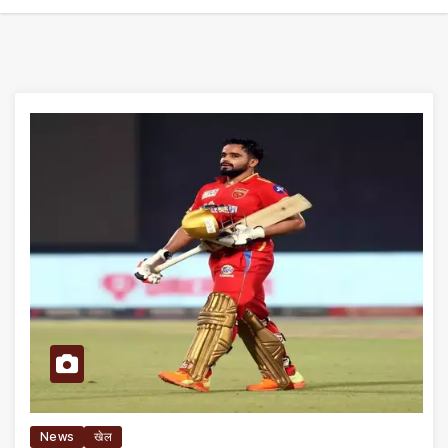
News
खेल