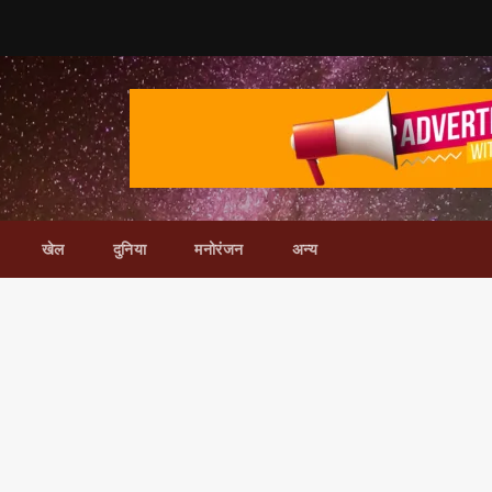
खेल
दुनिया
मनोरंजन
अन्य