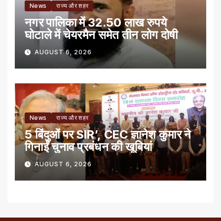
News
राज्य और शहर
नगर पालिका में 32.50 लाख रुपये
घोटाले में चेयरमैन समेत तीन लोग दोषी
AUGUST 6, 2026
News
राज्य और शहर
5 बिंदुओं पर SIR’, CEC ज्ञानेश कुमार ने
गिनाईं चुनाव प्रबंधन की खूबियां
AUGUST 6, 2026